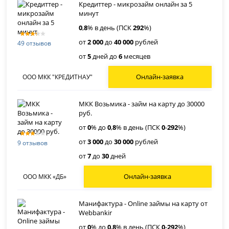
Кредиттер - микрозайм онлайн за 5
минут
0
,
8
% в день (ПСК
292
%)
от
2 000
до
40 000
рублей
49 отзывов
от
5
дней до
6
месяцев
Онлайн-заявка
ООО МКК "КРЕДИТНАУ"
МКК Возьмика - займ на карту до 30000
руб.
от
0
% до
0
,
8
% в день (ПСК
0
-
292
%)
от
3 000
до
30 000
рублей
9 отзывов
от
7
до
30
дней
Онлайн-заявка
ООО МКК «ДБ»
Манифактура - Online займы на карту от
Webbankir
от
0
% до
0
,
8
% в день (ПСК
0
-
292
%)