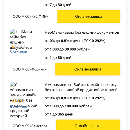
от
7
до
30
дней
Онлайн-заявка
ООО МКК «РУС ФИН»
НеоМани - займ без лишних документов
от
0
% до
0
,
8
% в день (ПСК
0
-
292
%)
от
1 000
до
30 000
рублей
5 отзывов
от
1
до
30
дней
Онлайн-заявка
ООО МКК «Форинт»
У Абрамовича - Займы онлайн на карту
без отказа с любой кредитной историей
от
0
% до
0
,
8
% в день (ПСК
0
-
292
%)
от
1 000
до
100 000
рублей
63 отзыва
от
1
до
365
дней
Онлайн-заявка
ООО МКК «Алистар»