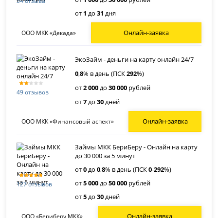
34 отзыва
от
1
до
31
дня
Онлайн-заявка
ООО МКК «Декада»
ЭкоЗайм - деньги на карту онлайн 24/7
0
,
8
% в день (ПСК
292
%)
от
2 000
до
30 000
рублей
49 отзывов
от
7
до
30
дней
Онлайн-заявка
ООО МКК «Финансовый аспект»
Займы МКК БериБеру - Онлайн на карту
до 30 000 за 5 минут
от
0
до
0
,
8
% в день (ПСК
0
-
292
%)
от
5 000
до
50 000
рублей
127 отзывов
от
5
до
30
дней
Онлайн-заявка
ООО «Бериберу МКК»