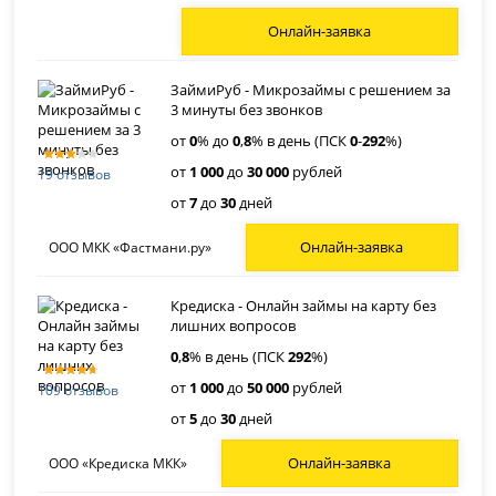
Онлайн-заявка
ЗаймиРуб - Микрозаймы с решением за
3 минуты без звонков
от
0
% до
0
,
8
% в день (ПСК
0
-
292
%)
от
1 000
до
30 000
рублей
19 отзывов
от
7
до
30
дней
Онлайн-заявка
ООО МКК «Фастмани.ру»
Кредиска - Онлайн займы на карту без
лишних вопросов
0
,
8
% в день (ПСК
292
%)
от
1 000
до
50 000
рублей
109 отзывов
от
5
до
30
дней
Онлайн-заявка
ООО «Кредиска МКК»