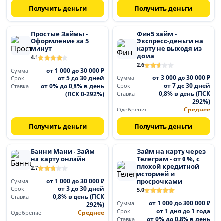
Получить деньги
Получить деньги
Простые Займы -
Фин5 займ -
Оформление за 5
Экспресс-деньги на
минут
карту не выходя из
дома
4.1
2.6
от 1 000 до 30 000 ₽
Сумма
от 3 000 до 30 000 ₽
от 5 до 30 дней
Сумма
Срок
от 7 до 30 дней
от 0% до 0,8% в день
Срок
Ставка
0,8% в день (ПСК
(ПСК 0-292%)
Ставка
292%)
Среднее
Одобрение
Получить деньги
Получить деньги
Банни Мани - Займ
Займ на карту через
на карту онлайн
Телеграм - от 0 %, с
плохой кредитной
2.7
историей и
от 1 000 до 30 000 ₽
просрочками
Сумма
от 3 до 30 дней
Срок
5.0
0,8% в день (ПСК
Ставка
от 1 000 до 300 000 ₽
Сумма
292%)
от 1 дня до 1 года
Срок
Среднее
Одобрение
от 0% до 0.8% в день
Ставка