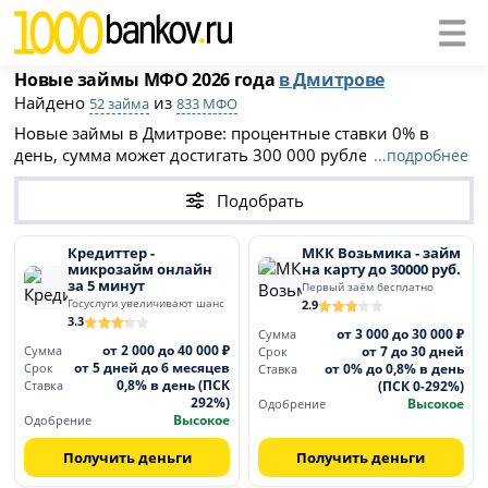
Новые займы МФО 2026 года
в Дмитрове
Найдено
из
52 займа
833 МФО
Новые займы в Дмитрове: процентные ставки 0% в
день, сумма может достигать 300 000 рублей. Чтобы
...подробнее
получить займ в новой МФО 2026 года необходимо
заполнить онлайн-заявку на официальном сайте
Подобрать
компании. После одобрения деньги будут перечислены
на банковскую карту или выданы наличными в офисе
Кредиттер -
МКК Возьмика - займ
МФО.
микрозайм онлайн
на карту до 30000 руб.
за 5 минут
Первый заём бесплатно
Госуслуги увеличивают шанс
2.9
3.3
от 3 000 до 30 000 ₽
Сумма
от 2 000 до 40 000 ₽
от 7 до 30 дней
Сумма
Срок
от 5 дней до 6 месяцев
от 0% до 0,8% в день
Срок
Ставка
0,8% в день (ПСК
(ПСК 0-292%)
Ставка
292%)
Высокое
Одобрение
Высокое
Одобрение
Получить деньги
Получить деньги