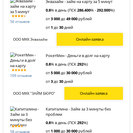
Эквазайм - займ на карту за 5 минут
0
,
8
% в день (ПСК
286
,
400
% -
292
,
000
%)
от
3 000
до
49 000
рублей
56 отзывов
от
1
до
30
дней
Онлайн-заявка
ООО МКК Эквазайм
РокетМен - Деньги в долг на карту
0
,
8
% в день (ПСК
292
%)
от
5 000
до
30 000
рублей
109 отзывов
от
3
до
30
дней
Онлайн-заявка
ООО МКК "ЗАЙМ БЮРО"
Капиталина - Займ за 3 минуты без
проблем
0
,
8
% в день (ПСК
292
%)
от
1 000
до
30 000
рублей
58 отзывов