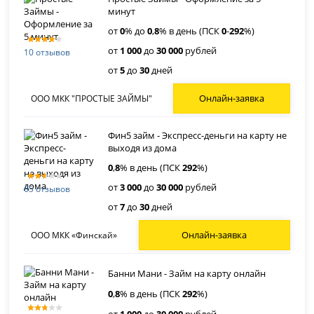
минут
от
0
% до
0
,
8
% в день (ПСК
0
-
292
%)
от
1 000
до
30 000
рублей
10 отзывов
от
5
до
30
дней
Онлайн-заявка
ООО МКК "ПРОСТЫЕ ЗАЙМЫ"
Фин5 займ - Экспресс-деньги на карту не
выходя из дома
0
,
8
% в день (ПСК
292
%)
от
3 000
до
30 000
рублей
65 отзывов
от
7
до
30
дней
Онлайн-заявка
ООО МКК «Финскай»
Банни Мани - Займ на карту онлайн
0
,
8
% в день (ПСК
292
%)