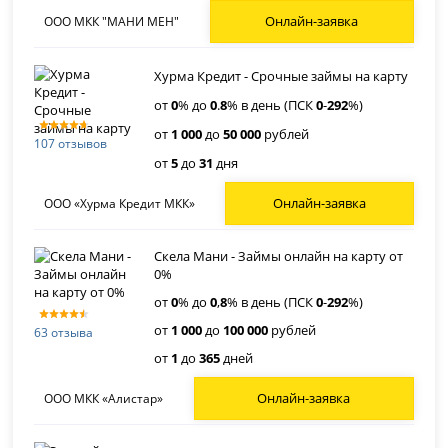
Онлайн-заявка
ООО МКК "МАНИ МЕН"
Хурма Кредит - Срочные займы на карту
от
0
% до
0
.
8
% в день (ПСК
0
-
292
%)
от
1 000
до
50 000
рублей
107 отзывов
от
5
до
31
дня
Онлайн-заявка
ООО «Хурма Кредит МКК»
Скела Мани - Займы онлайн на карту от
0%
от
0
% до
0
,
8
% в день (ПСК
0
-
292
%)
от
1 000
до
100 000
рублей
63 отзыва
от
1
до
365
дней
Онлайн-заявка
ООО МКК «Алистар»