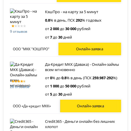
КэшПро - на карту за 5 минут
0
,
8
% в день, ПСК
292
% годовых
от
2 000
до
30 000
рублей
9 отзывов
от
7
до
30
дней
Онлайн-заявка
ООО "МКК "КЭШПРО"
Да-Кредит МКК (Давака) - Онлайн-займы
всем мгновенно
от
0
% до
0
,
8
% в день (ПСК
259
,
987
-
292
%)
от
1 000
до
50 000
рублей
28 отзывов
от
5
до
30
дней
Онлайн-заявка
ООО «Да-кредит МКК»
Credit365 - Деньги онлайн без лишних
хлопот