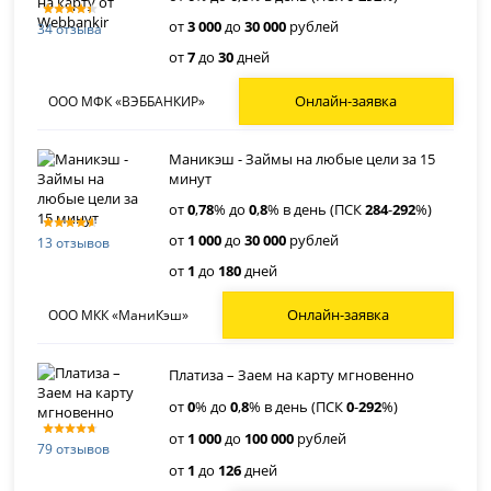
от
3 000
до
30 000
рублей
34 отзыва
от
7
до
30
дней
Онлайн-заявка
ООО МФК «ВЭББАНКИР»
Маникэш - Займы на любые цели за 15
минут
от
0
,
78
% до
0
,
8
% в день (ПСК
284
-
292
%)
от
1 000
до
30 000
рублей
13 отзывов
от
1
до
180
дней
Онлайн-заявка
ООО МКК «МаниКэш»
Платиза – Заем на карту мгновенно
от
0
% до
0
,
8
% в день (ПСК
0
-
292
%)
от
1 000
до
100 000
рублей
79 отзывов
от
1
до
126
дней