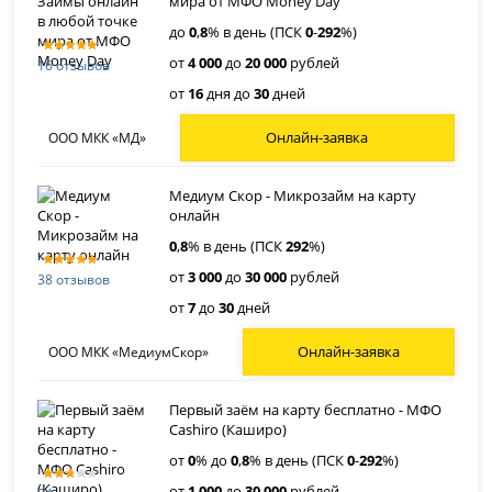
мира от МФО Money Day
до
0
,
8
% в день (ПСК
0
-
292
%)
от
4 000
до
20 000
рублей
16 отзывов
от
16
дня до
30
дней
Онлайн-заявка
ООО МКК «МД»
Медиум Скор - Микрозайм на карту
онлайн
0
,
8
% в день (ПСК
292
%)
от
3 000
до
30 000
рублей
38 отзывов
от
7
до
30
дней
Онлайн-заявка
ООО МКК «МедиумСкор»
Первый заём на карту бесплатно - МФО
Cashiro (Каширо)
от
0
% до
0
,
8
% в день (ПСК
0
-
292
%)
от
1 000
до
30 000
рублей