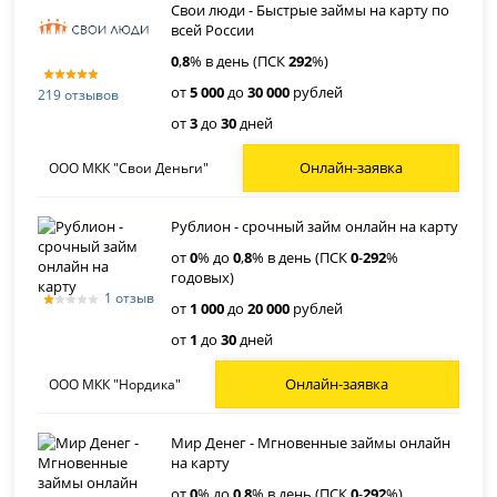
Свои люди - Быстрые займы на карту по
всей России
0
,
8
% в день (ПСК
292
%)
от
5 000
до
30 000
рублей
219 отзывов
от
3
до
30
дней
Онлайн-заявка
ООО МКК "Свои Деньги"
Рублион - срочный займ онлайн на карту
от
0
% до
0
,
8
% в день (ПСК
0
-
292
%
годовых)
1 отзыв
от
1 000
до
20 000
рублей
от
1
до
30
дней
Онлайн-заявка
ООО МКК "Нордика"
Мир Денег - Мгновенные займы онлайн
на карту
от
0
% до
0
,
8
% в день (ПСК
0
-
292
%)