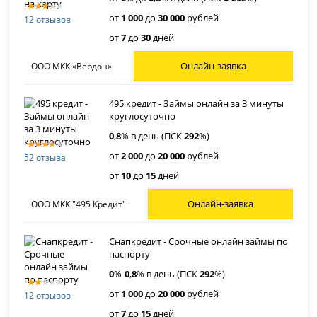
от
1 000
до
30 000
рублей
12 отзывов
от
7
до
30
дней
Онлайн-заявка
ООО МКК «Вердон»
495 кредит - Займы онлайн за 3 минуты
круглосуточно
0
,
8
% в день (ПСК
292
%)
от
2 000
до
20 000
рублей
52 отзыва
от
10
до
15
дней
Онлайн-заявка
ООО МКК "495 Кредит"
Снапкредит - Срочные онлайн займы по
паспорту
0
%-
0
,
8
% в день (ПСК
292
%)
от
1 000
до
20 000
рублей
12 отзывов
от
7
до
15
дней