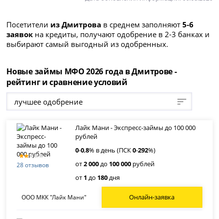
Посетители
из Дмитрова
в среднем заполняют
5-6
заявок
на кредиты, получают одобрение в 2-3 банках и
выбирают самый выгодный из одобренных.
Новые займы МФО 2026 года в Дмитрове -
рейтинг и сравнение условий
лучшее одобрение
Лайк Мани - Экспресс-займы до 100 000
рублей
0
-
0
,
8
% в день (ПСК
0
-
292
%)
от
2 000
до
100 000
рублей
28 отзывов
от
1
до
180
дня
Онлайн-заявка
ООО МКК "Лайк Мани"