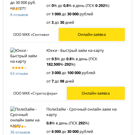
от
0
% до
0
,
8
% в день (ПСК
0
-
292
%)
от
1 000
до
30 000
рублей
8 отзывов
от
3
до
30
дней
Онлайн-заявка
ООО МКК «Сентаво»
Юкки - Быстрый заём на карту
от
0
.
5
% до
0
.
8
% в день (ПСК
182
,
500
%-
292
%)
от
3 000
до
100 000
рублей
63 отзыва
от
7
до
98
дней
Онлайн-заявка
ООО МКК «Стратосфера»
ПолиЗайм - Срочный онлайн заем на
карту
0
,
8
% в день (ПСК
292
%)
от
6 000
до
30 000
рублей
36 отзывов