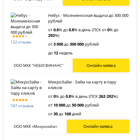
Небус - Молниеносная выдача до 300 000
рублей
от
0
,
6
% до
0
,
8
% в день (ПСК от
0
% до
292
%)
122 отзыва
от
3 000
до
300 000
рублей
до
12
недель
Онлайн-заявка
ООО МКК "НЕБУСФИНАНС"
МикроЗайм - Займ на карту в пару
кликов
от
0
% до
0
,
8
% в день (ПСК
262
-
292
%)
от
10 000
до
50 000
рублей
747 отзывов
от
30
до
168
дней
Онлайн-заявка
ООО МКК «Микрозайм»