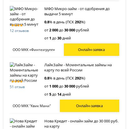
МФО Микро-займ - от одобрения до
выдачи 5 минут
0
,
8
% в день (ПСК
292
%)
от
2 000
до
30 000
рублей
12 отзывов
от
1
до
30
дней
Онлайн-заявка
ООО МКК «Финтехгрупп»
ЛайкЗайм - Моментальные займы на
карту по всей России
0
,
8
% в день (ПСК
292
%)
от
1 000
до
30 000
рублей
51 отзыв
от
5
до
14
дней
Онлайн-заявка
ООО МКК "Квик Мани"
Нова Кредит - онлайн займ до 30 000 руб.
на карту