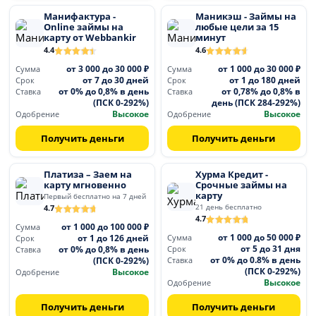
Манифактура -
Маникэш - Займы на
Online займы на
любые цели за 15
карту от Webbankir
минут
4.4
4.6
от 3 000 до 30 000 ₽
от 1 000 до 30 000 ₽
Сумма
Сумма
от 7 до 30 дней
от 1 до 180 дней
Срок
Срок
от 0% до 0,8% в день
от 0,78% до 0,8% в
Ставка
Ставка
(ПСК 0-292%)
день (ПСК 284-292%)
Высокое
Высокое
Одобрение
Одобрение
Получить деньги
Получить деньги
Платиза – Заем на
Хурма Кредит -
карту мгновенно
Срочные займы на
карту
Первый бесплатно на 7 дней
21 день бесплатно
4.7
4.7
от 1 000 до 100 000 ₽
Сумма
от 1 000 до 50 000 ₽
от 1 до 126 дней
Сумма
Срок
от 5 до 31 дня
от 0% до 0,8% в день
Срок
Ставка
от 0% до 0.8% в день
(ПСК 0-292%)
Ставка
(ПСК 0-292%)
Высокое
Одобрение
Высокое
Одобрение
Получить деньги
Получить деньги