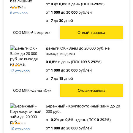
от
0
до
0
,
8
% в день (ПСК
0
-
292
%)
от
1 000
до
30 000
рублей
8 отзывов
от
7
до
30
дней
Онлайн-заявка
ООО МКК «Чемергес»
Деньги ОК - Заём до 20 000 руб. не
выходя из дома
0
-
0
,
8
% в день (ПСК
109
,
5
-
292
%)
от
1 000
до
20 000
рублей
12 отзывов
от
7
до
15
дней
Онлайн-заявка
ООО МКК «ДеньгиОк»
Бережный - Круглосуточный займ до 20
000 руб.
от
0
,
2
% до
0
,
8
% в день (ПСК
0
-
292
%)
от
1 000
до
20 000
рублей
10 отзывов