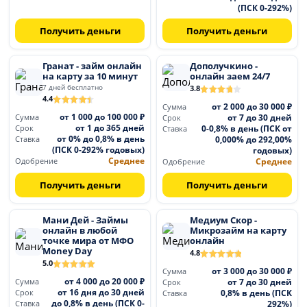
(ПСК 0-292%)
Получить деньги
Получить деньги
Гранат - займ онлайн
Дополучкино -
на карту за 10 минут
онлайн заем 24/7
7 дней бесплатно
3.8
4.4
от 2 000 до 30 000 ₽
Сумма
от 1 000 до 100 000 ₽
от 7 до 30 дней
Сумма
Срок
от 1 до 365 дней
0-0,8% в день (ПСК от
Срок
Ставка
от 0% до 0,8% в день
0,000% до 292,00%
Ставка
(ПСК 0-292% годовых)
годовых)
Среднее
Среднее
Одобрение
Одобрение
Получить деньги
Получить деньги
Мани Дей - Займы
Медиум Скор -
онлайн в любой
Микрозайм на карту
точке мира от МФО
онлайн
Money Day
4.8
5.0
от 3 000 до 30 000 ₽
Сумма
от 4 000 до 20 000 ₽
от 7 до 30 дней
Сумма
Срок
от 16 дня до 30 дней
0,8% в день (ПСК
Срок
Ставка
до 0,8% в день (ПСК 0-
292%)
Ставка