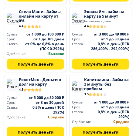
Скела Мани - Займы
Эквазайм - займ на
онлайн на карту от
карту за 5 минут
0%
Бесплатно 7 дней
4.4
4.4
от 1 000 до 100 000 ₽
от 3 000 до 49 000 ₽
Сумма
Сумма
от 1 до 365 дней
от 1 до 30 дней
Срок
Срок
от 0% до 0,8% в день
0,8% в день (ПСК
Ставка
Ставка
(ПСК 0-292%)
286,400% - 292,000%)
Высокое
Одобрение
Получить деньги
Получить деньги
РокетМен - Деньги в
Капиталина - Займ за
долг на карту
3 минуты без
проблем
4.8
3.5
от 5 000 до 30 000 ₽
Сумма
от 1 000 до 30 000 ₽
от 3 до 30 дней
Сумма
Срок
от 1 до 30 дней
0,8% в день (ПСК
Срок
Ставка
0,8% в день (ПСК
292%)
Ставка
292%)
Среднее
Одобрение
Среднее
Одобрение
Получить деньги
Получить деньги