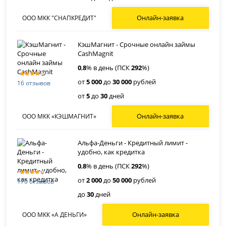
Онлайн-заявка
ООО МКК "СНАПКРЕДИТ"
КэшМагнит - Срочные онлайн займы
CashMagnit
0
,
8
% в день (ПСК
292
%)
от
5 000
до
30 000
рублей
16 отзывов
от
5
до
30
дней
Онлайн-заявка
ООО МКК «КЭШМАГНИТ»
Альфа-Деньги - Кредитный лимит -
удобно, как кредитка
0
,
8
% в день (ПСК
292
%)
от
2 000
до
50 000
рублей
170 отзывов
до
30
дней
Онлайн-заявка
ООО МКК «А ДЕНЬГИ»