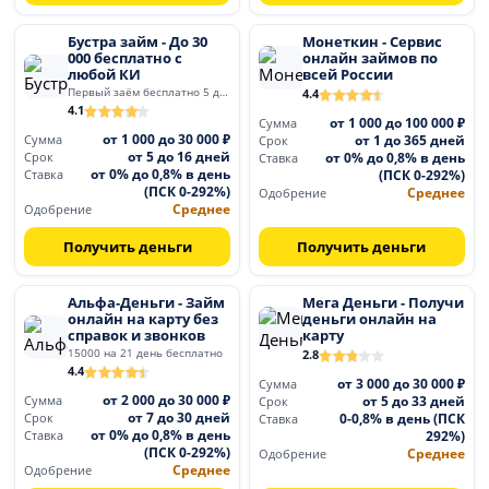
Бустра займ - До 30
Монеткин - Сервис
000 бесплатно с
онлайн займов по
любой КИ
всей России
Первый заём бесплатно 5 дней
4.4
4.1
от 1 000 до 100 000 ₽
Сумма
от 1 000 до 30 000 ₽
от 1 до 365 дней
Сумма
Срок
от 5 до 16 дней
от 0% до 0,8% в день
Срок
Ставка
от 0% до 0,8% в день
(ПСК 0-292%)
Ставка
(ПСК 0-292%)
Среднее
Одобрение
Среднее
Одобрение
Получить деньги
Получить деньги
Альфа-Деньги - Займ
Мега Деньги - Получи
онлайн на карту без
деньги онлайн на
справок и звонков
карту
15000 на 21 день бесплатно
2.8
4.4
от 3 000 до 30 000 ₽
Сумма
от 2 000 до 30 000 ₽
от 5 до 33 дней
Сумма
Срок
от 7 до 30 дней
0-0,8% в день (ПСК
Срок
Ставка
от 0% до 0,8% в день
292%)
Ставка
(ПСК 0-292%)
Среднее
Одобрение
Среднее
Одобрение