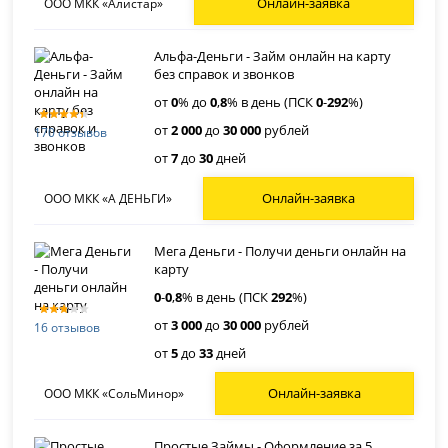
Онлайн-заявка
ООО МКК «Алистар»
Альфа-Деньги - Займ онлайн на карту
без справок и звонков
от
0
% до
0
,
8
% в день (ПСК
0
-
292
%)
от
2 000
до
30 000
рублей
170 отзывов
от
7
до
30
дней
Онлайн-заявка
ООО МКК «А ДЕНЬГИ»
Мега Деньги - Получи деньги онлайн на
карту
0
-
0
,
8
% в день (ПСК
292
%)
от
3 000
до
30 000
рублей
16 отзывов
от
5
до
33
дней
Онлайн-заявка
ООО МКК «СольМинор»
Простые Займы - Оформление за 5