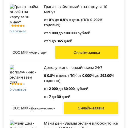
Гранат - займ онлайн на карту за 10
минут
от
0
% до
0
,
8
% в день (ПСК
0
-
292
%
годовых)
63 отзыва
от
1 000
до
100 000
рублей
от
1
до
365
дней
Онлайн-заявка
ООО МКК «Алистар»
Дополучкино - онлайн заем 24/7
0
-
0
,
8
% в день (ПСК от
0
,
000
% до
292
,
00
%
годовых)
от
2 000
до
30 000
рублей
6 отзывов
от
7
до
30
дней
Онлайн-заявка
ООО МКК «Дополучкино»
Мани Дей - Займы онлайн в любой точке