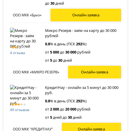
до
30
дней
Онлайн-заявка
ООО МКК «Бриз»
Микро Резерв - заём на карту до 30 000
рублей
0
,
8
% в день (ПСК
292
%)
от
5 000
до
30 000
рублей
4 отзыва
от
5
до
30
дней
Онлайн-заявка
ООО МКК «МИКРО РЕЗЕРВ»
КредитНау - онлайн за 5 минут до 30 000
руб.
0
,
8
% в день (ПСК
292
%)
от
2 000
до
20 000
рублей
49 отзывов
от
5
дней до
30
дней
Онлайн-заявка
ООО МКК "КРЕДИТНАУ"