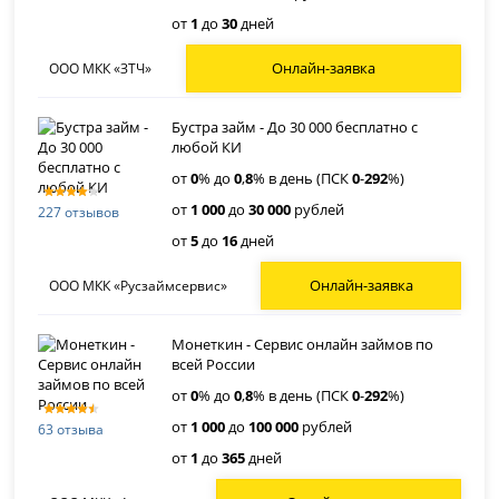
от
1
до
30
дней
Онлайн-заявка
ООО МКК «ЗТЧ»
Бустра займ - До 30 000 бесплатно с
любой КИ
от
0
% до
0
,
8
% в день (ПСК
0
-
292
%)
от
1 000
до
30 000
рублей
227 отзывов
от
5
до
16
дней
Онлайн-заявка
ООО МКК «Русзаймсервис»
Монеткин - Сервис онлайн займов по
всей России
от
0
% до
0
,
8
% в день (ПСК
0
-
292
%)
от
1 000
до
100 000
рублей
63 отзыва
от
1
до
365
дней