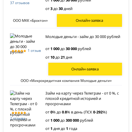
от
1 000
до
30 000
рублей
37 отзывов
от
3
до
30
дней
Онлайн-заявка
ООО МКК «Броктон»
Молодые деньги - займ до 30 000 рублей
от
1 000
до
30 000
рублей
1 отзыв
от
10
до
21
дня
Онлайн-заявка
ООО «Микрокредитная компания Молодые деньги»
Займ на карту через Телеграм - от 0 %, с
плохой кредитной историей и
просрочками
от
0
% до
0
.
8
% в день (ПСК
0
-
292
%)
2 отзыва
от
1 000
до
300 000
рублей
от
1
дня до
1
года