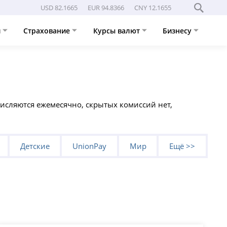
USD 82.1665
EUR 94.8366
CNY 12.1655
и
Страхование
Курсы валют
Бизнесу
числяются ежемесячно, скрытых комиссий нет,
Детские
UnionPay
Мир
Ещё >>