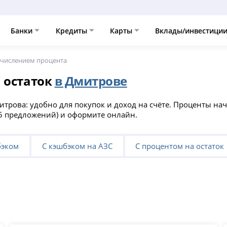
Банки
Кредиты
Карты
Вклады/инвестици
ачислением процента
 остаток
в Дмитрове
итрова: удобно для покупок и доход на счёте. Проценты на
25 предложений) и оформите онлайн.
бэком
С кэшбэком на АЗС
С процентом на остаток