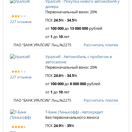
Уралсиб - Покупка нового автомобиля у
дилера
Первоначальный взнос 20%
ПСК
24
.
5
% -
34
.
5
%
227 отзывов
от
100 000
до
13 000 000
рублей
от
1
до
10
лет
Рассчитать платеж
ПАО "БАНК УРАЛСИБ" Лиц.№2275
Уралсиб - Автомобиль с пробегом в
автосалоне
Первоначальный взнос 20%
ПСК
24
.
6
% -
34
.
5
%
227 отзывов
от
100 000
до
8 000 000
рублей
от
1
до
10
лет
Рассчитать платеж
ПАО "БАНК УРАЛСИБ" Лиц.№2275
Т-Банк (Тинькофф) - Автокредит
Без первоначального взноса
ПСК
24
.
9
% -
35
%