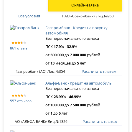
Онлайн-заявка
Все условия
ПАО «Совкомбанк» Лиц.№963
Газпромбанк - Кредит на покупку
автомобиля
Без первоначального взноса
ПСК
17
.
9
% -
32
.
9
%
861 отзыв
от
500 000
до
7 000 000
рублей
от
13
месяцев до
5
лет
Рассчитать платеж
Газпромбанк (АО) Лиц.№354
Альфа-Банк - Кредит на автомобиль
Без первоначального взноса
ПСК
23
.
99
% -
46
.
99
%
557 отзывов
от
100 000
до
7 500 000
рублей
от
1
до
5
лет
Рассчитать платеж
АО «АЛЬФА-БАНК» Лиц.№1326