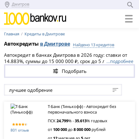
Дмитров
Главная
Кредиты в Дмитрове
Автокредиты
в Дмитрове
Найдено 13 кредитов
Автокредит в банках Дмитрова в 2026 году: ставки от
14.883%, суммы до 15 000 000 ₽, срок до 5 лет. Выберите
...подробнее
выгодное предложение на новый или подержанный
Подобрать
авто, оформите онлайн-заявку и получите одобрение
уже сегодня. Доступны кредиты без первоначального
взноса и рефинансирование ранее взятых займов.
лучшее одобрение
Т-Банк (Тинькофф) - Автокредит без
первоначального взноса
ПСК
24
,
799
% -
35
,
613
% годовых
от
100 000
до
8 000 000
рублей
801 отзыв
от
12
месяцев до
5
лет