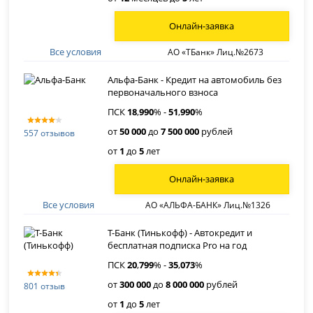
Онлайн-заявка
Все условия
АО «ТБанк» Лиц.№2673
Альфа-Банк - Кредит на автомобиль без
первоначального взноса
ПСК
18
,
990
% -
51
,
990
%
от
50 000
до
7 500 000
рублей
557 отзывов
от
1
до
5
лет
Онлайн-заявка
Все условия
АО «АЛЬФА-БАНК» Лиц.№1326
Т-Банк (Тинькофф) - Автокредит и
бесплатная подписка Pro на год
ПСК
20
,
799
% -
35
,
073
%
от
300 000
до
8 000 000
рублей
801 отзыв
от
1
до
5
лет