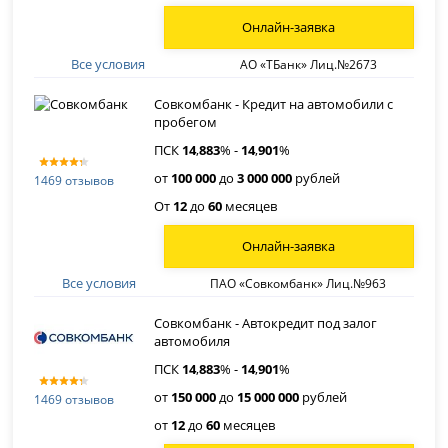
Онлайн-заявка
Все условия
АО «ТБанк» Лиц.№2673
Совкомбанк - Кредит на автомобили с
пробегом
ПСК
14
,
883
% -
14
,
901
%
от
100 000
до
3 000 000
рублей
1469 отзывов
От
12
до
60
месяцев
Онлайн-заявка
Все условия
ПАО «Совкомбанк» Лиц.№963
Совкомбанк - Автокредит под залог
автомобиля
ПСК
14
,
883
% -
14
,
901
%
от
150 000
до
15 000 000
рублей
1469 отзывов
от
12
до
60
месяцев