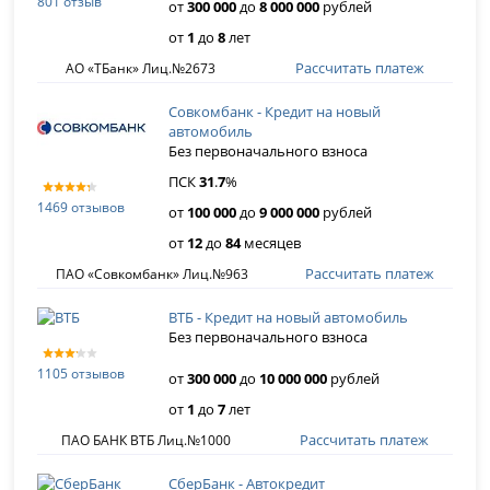
801 отзыв
от
300 000
до
8 000 000
рублей
от
1
до
8
лет
Рассчитать платеж
АО «ТБанк» Лиц.№2673
Совкомбанк - Кредит на новый
автомобиль
Без первоначального взноса
ПСК
31
.
7
%
1469 отзывов
от
100 000
до
9 000 000
рублей
от
12
до
84
месяцев
Рассчитать платеж
ПАО «Совкомбанк» Лиц.№963
ВТБ - Кредит на новый автомобиль
Без первоначального взноса
1105 отзывов
от
300 000
до
10 000 000
рублей
от
1
до
7
лет
Рассчитать платеж
ПАО БАНК ВТБ Лиц.№1000
СберБанк - Автокредит