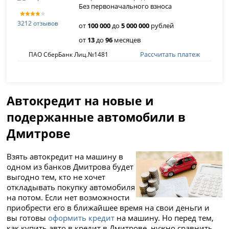
Без первоначального взноса
3212 отзывов
от
100 000
до
5 000 000
рублей
от
13
до
96
месяцев
Рассчитать платеж
ПАО СберБанк Лиц.№1481
Автокредит на новые и
подержанные автомобили в
Дмитрове
Взять автокредит на машину в
одном из банков Дмитрова будет
выгодно тем, кто не хочет
откладывать покупку автомобиля
на потом. Если нет возможности
приобрести его в ближайшее время на свои деньги и
вы готовы
оформить кредит
на машину. Но перед тем,
как купить авто в кредит в Дмитрове, нужно сравнить