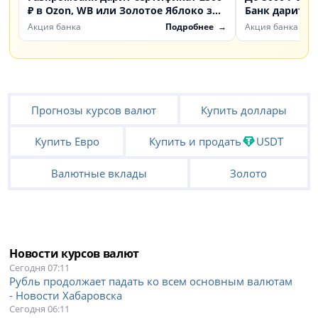
₽ в Ozon, WB или Золотое Яблоко за
Банк дарит б
счет «Доходный»
инвестиции
Акция банка
Подробнее
Акция банка
Прогнозы курсов валют
Купить доллары
Купить Евро
Купить и продать
USDT
Валютные вклады
Золото
Новости курсов валют
Сегодня 07:11
Рубль продолжает падать ко всем основным валютам
- Новости Хабаровска
Сегодня 06:11