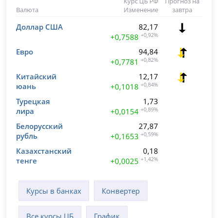
Курс ЦБ РФ
Прогноз на
Валюта
Изменение
завтра
Доллар США
82,17
+0,92%
+0,7588
Евро
94,84
+0,82%
+0,7781
Китайский
12,17
юань
+0,84%
+0,1018
Турецкая
1,73
лира
+0,89%
+0,0154
Белорусский
27,87
рубль
+0,59%
+0,1653
Казахстанский
0,18
тенге
+1,42%
+0,0025
Курсы в банках
Конвертер
Все курсы ЦБ
График