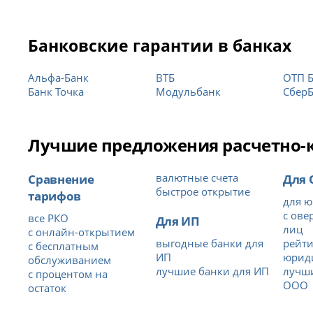
Банковские гарантии в банках
Альфа-Банк
ВТБ
ОТП 
Банк Точка
Модульбанк
Сбер
Лучшие предложения расчетно-ка
Сравнение
валютные счета
Для
быстрое открытие
тарифов
для ю
с ове
все РКО
Для ИП
лиц
с онлайн-открытием
выгодные банки для
рейти
с бесплатным
ИП
юрид
обслуживанием
лучшие банки для ИП
лучши
с процентом на
ООО
остаток