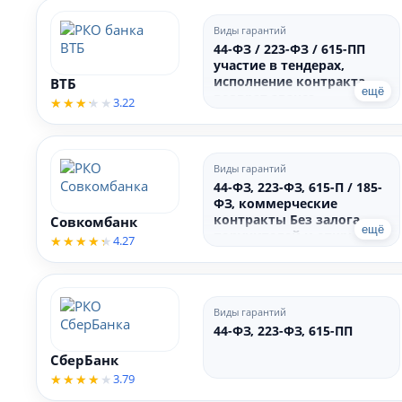
Виды гарантий
44-ФЗ / 223-ФЗ / 615-ПП
участие в тендерах,
исполнение контракта,
ВТБ
ещё
возврат аванса,
3.22
гарантийные
обязательства
Виды гарантий
44-ФЗ, 223-ФЗ, 615-П / 185-
ФЗ, коммерческие
контракты Без залога,
Совкомбанк
ещё
поручителей и открытия
4.27
счёта
Виды гарантий
44-ФЗ, 223-ФЗ, 615-ПП
СберБанк
3.79