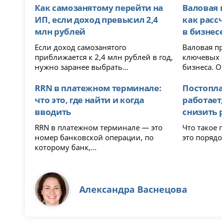
Как самозанятому перейти на
Валовая 
ИП, если доход превысил 2,4
как расс
млн рублей
в бизнес
Если доход самозанятого
Валовая п
приближается к 2,4 млн рублей в год,
ключевых 
нужно заранее выбрать...
бизнеса. О
RRN в платежном терминале:
Постоплат
что это, где найти и когда
работает
вводить
снизить 
RRN в платежном терминале — это
Что такое постоп
номер банковской операции, по
это порядо
которому банк,...
Александра Васнецова