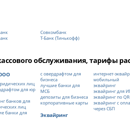
Банк
Совкомбанк
Банк
Т-Банк (Тинькофф)
ссового обслуживания, тарифы расч
 ООО
с овердрафтом для
интернет-эквайр
бизнеса
мобильный
ридических лиц
лучшие банки для
эквайринг
рдрафтом для юр
МСБ
эквайринг для И
депозиты для бизнеса
эквайринг по QR
нг банков для
корпоративные карты
эквайринг с опл
ических лиц
через СБП
е банки для
Эквайринг