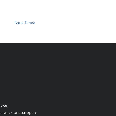
Банк Точка
нков
льных операторов