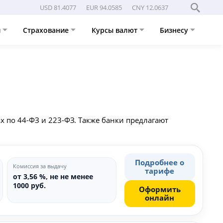
USD 81.4077
EUR 94.0585
CNY 12.0637
и
Страхование
Курсы валют
Бизнесу
х по 44-ФЗ и 223-ФЗ. Также банки предлагают
Подробнее о
Комиссия за выдачу
тарифе
от 3,56 %, не не менее
1000 руб.
Оформить
онлайн