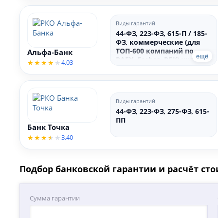
Виды гарантий
44-ФЗ, 223-ФЗ, 615-П / 185-
ФЗ, коммерческие (для
ТОП-600 компаний по
Альфа-Банк
ещё
RAEX, Forbes, РБК) участие
4.03
в торгах, исполнение
контракта, возврат
аванса, гарантийный
период
Виды гарантий
44-ФЗ, 223-ФЗ, 275-ФЗ, 615-
ПП
Банк Точка
3.40
Подбор банковской гарантии и расчёт ст
Сумма гарантии