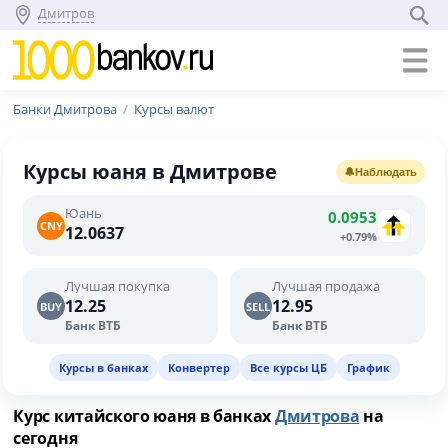
Дмитров
Банки Дмитрова
Курсы валют
Курсы юаня в Дмитрове
🔔
Наблюдать
Юань
0.0953
CNY
12.0637
+0.79%
Лучшая покупка
Лучшая продажа
12.25
12.95
BUY
SELL
Банк ВТБ
Банк ВТБ
Курсы в банках
Конвертер
Все курсы ЦБ
График
Курс китайского юаня в банках
Дмитрова
на
сегодня