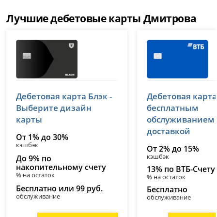
Лучшие дебетовые карты Дмитрова
Т-Банк (Тинькофф)
ВТБ
Дебетовая карта Блэк -
Дебетовая карта
лицензия № 2673
лицензия № 1000
Выберите дизайн
бесплатным
карты
обслуживанием
доставкой
От 1% до 30%
кэшбэк
От 2% до 15%
кэшбэк
До 9% по
накопительному счету
13% по ВТБ-Счету
% на остаток
% на остаток
Бесплатно или 99 руб.
Бесплатно
обслуживание
обслуживание