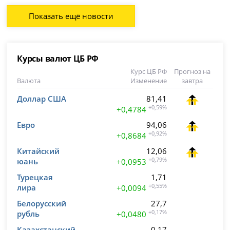
Показать ещё новости
Курсы валют ЦБ РФ
Курс ЦБ РФ
Прогноз на
Валюта
Изменение
завтра
Доллар США
81,41
+0,59%
+0,4784
Евро
94,06
+0,92%
+0,8684
Китайский
12,06
юань
+0,79%
+0,0953
Турецкая
1,71
лира
+0,55%
+0,0094
Белорусский
27,7
рубль
+0,17%
+0,0480
Казахстанский
0,17