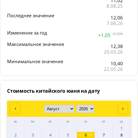
11,02
8.08.25
Последнее значение
12,06
7.08.26
Изменение за год
+9,50%
+1,05
Максимальное значение
12,38
20.03.26
Минимальное значение
10,40
22.05.26
Стоимость китайского юаня на дату
Prev
Next
ВС
ПН
ВТ
СР
ЧТ
ПТ
СБ
1
2
3
4
5
6
7
8