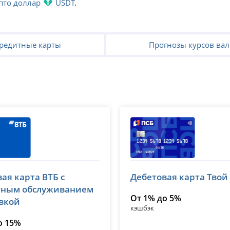
пто доллар
USDT
.
редитные карты
Прогнозы курсов ва
Банк ПСБ
ая карта ВТБ с
Дебетовая карта Твой
№ 1000
лицензия № 3251
тным обслуживанием
От 1% до 5%
авкой
кэшбэк
о 15%