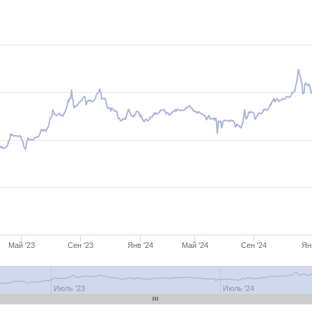
Май '23
Сен '23
Янв '24
Май '24
Сен '24
Ян
Июль '23
Июль '24