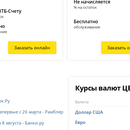
Не начисляется
% на остаток
ВТБ-Счету
ок
Бесплатно
но
обслуживание
ание
Заказать онлайн
Заказать 
Курсы валют Ц
рк.Ру
Валюта
первые с 26 марта - Рамблер
Доллар США
Евро
8 августа - Банки.ру