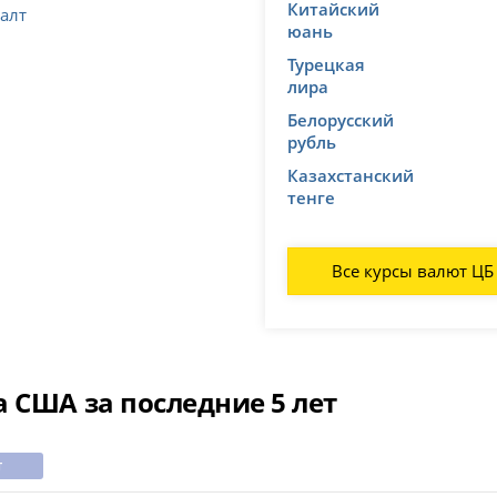
Китайский
балт
юань
Турецкая
лира
Белорусский
рубль
Казахстанский
тенге
Все курсы валют ЦБ
 США за последние 5 лет
т