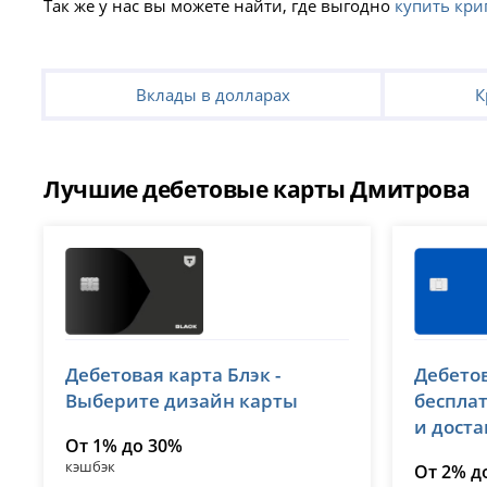
Так же у нас вы можете найти, где выгодно
купить кри
Вклады в долларах
К
Лучшие дебетовые карты Дмитрова
Т-Банк (Тинькофф)
ВТБ
Дебетовая карта Блэк -
Дебетов
лицензия № 2673
лицензия 
Выберите дизайн карты
беспла
и дост
От 1% до 30%
кэшбэк
От 2% д