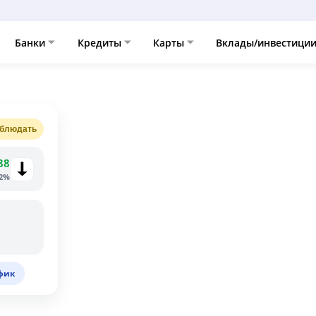
Банки
Кредиты
Карты
Вклады/инвестици
блюдать
88
92%
фик