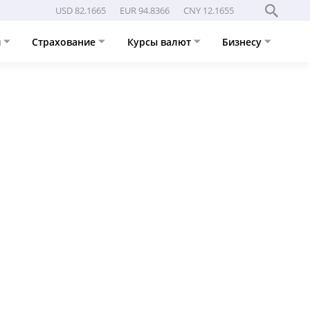
USD 82.1665
EUR 94.8366
CNY 12.1655
и
Страхование
Курсы валют
Бизнесу