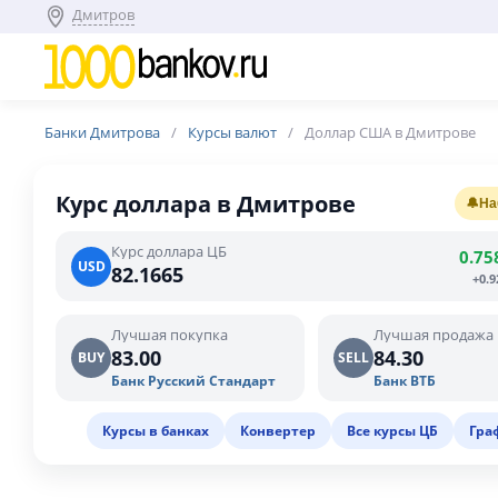
Дмитров
Банки Дмитрова
Курсы валют
Доллар США в Дмитрове
Курс доллара в Дмитрове
🔔
На
Курс доллара ЦБ
0.75
USD
82.1665
+0.
Лучшая покупка
Лучшая продажа
83.00
84.30
BUY
SELL
Банк Русский Стандарт
Банк ВТБ
Курсы в банках
Конвертер
Все курсы ЦБ
Гра