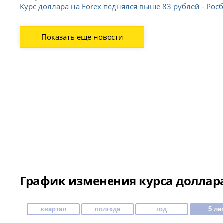
Курс доллара на Forex поднялся выше 83 рублей - Рос
Показать ещё новости
График изменения курса доллара
квартал
полгода
год
5 ле