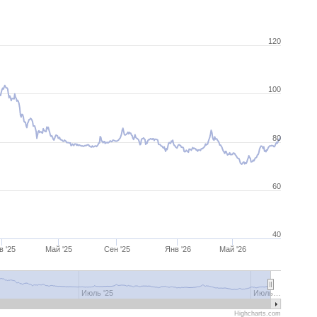
120
100
80
60
40
в '25
Май '25
Сен '25
Янв '26
Май '26
Июль '25
Июль…
Highcharts.com