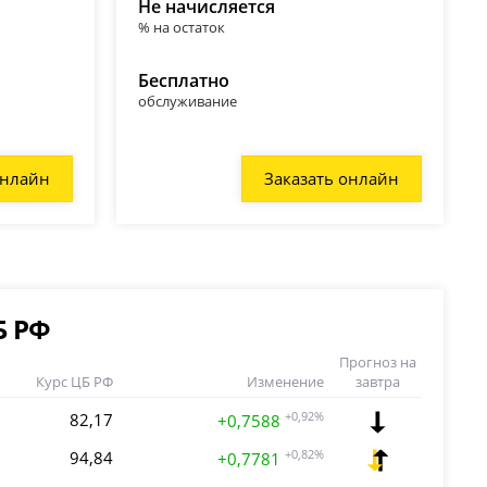
Не начисляется
% на остаток
Бесплатно
обслуживание
онлайн
Заказать онлайн
Б РФ
Прогноз на
Курс ЦБ РФ
Изменение
завтра
82,17
+0,92%
+0,7588
94,84
+0,82%
+0,7781