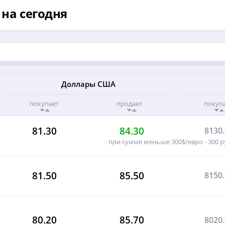
на сегодня
Доллары США
покупает
продает
покуп
81.30
84.30
8130
при сумме меньше 300$/евро - 300 
81.50
85.50
8150
80.20
85.70
8020