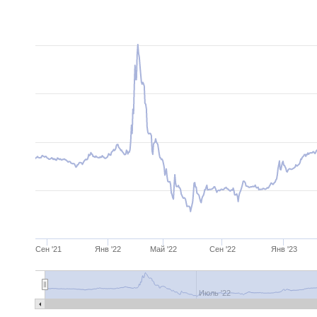
Сен '21
Янв '22
Май '22
Сен '22
Янв '23
Июль '22