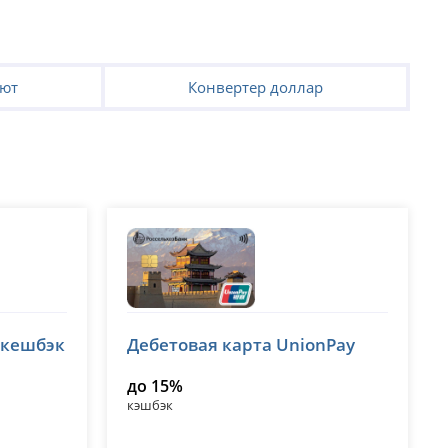
лют
Конвертер доллар
Россельхозбанк (РСХБ)
 кешбэк
Дебетовая карта UnionPay
лицензия № 3349
до 15%
кэшбэк