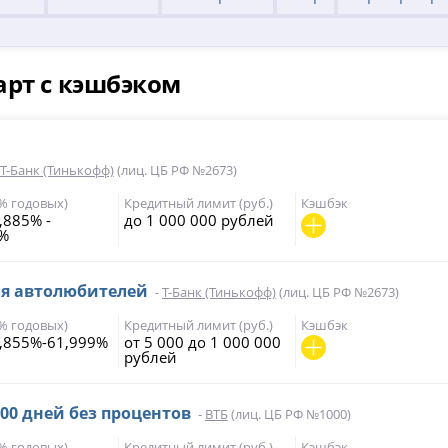
арт с кэшбэком
Т-Банк (Тинькофф)
(лиц. ЦБ РФ №2673)
(% годовых)
Кредитный лимит (руб.)
Кэшбэк
,885% -
до 1 000 000 рублей
9%
ля автолюбителей
-
Т-Банк (Тинькофф)
(лиц. ЦБ РФ №2673)
(% годовых)
Кредитный лимит (руб.)
Кэшбэк
,855%-61,999%
от 5 000 до 1 000 000
рублей
200 дней без процентов
-
ВТБ
(лиц. ЦБ РФ №1000)
(% годовых)
Кредитный лимит (руб.)
Кэшбэк