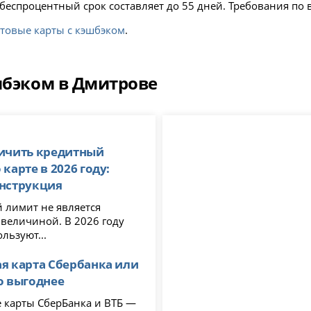
беспроцентный срок составляет до 55 дней. Требования по во
товые карты с кэшбэком
.
шбэком в Дмитрове
личить кредитный
карте в 2026 году:
инструкция
 лимит не является
 величиной. В 2026 году
льзуют...
я карта Сбербанка или
о выгоднее
рБанка и ВТБ —