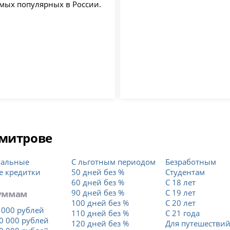
амых популярных в России.
Дмитрове
уальные
С льготным периодом
Безработным
е кредитки
50 дней без %
Студентам
60 дней без %
С 18 лет
уммам
90 дней без %
С 19 лет
100 дней без %
С 20 лет
 000 рублей
110 дней без %
С 21 года
0 000 рублей
120 дней без %
Для путешестви