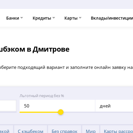
Банки
Кредиты
Карты
Вклады/инвестици
шбэком в Дмитрове
ыберите подходящий вариант и заполните онлайн заявку на
Льготный период без %
дней
вкой
С кэшбеком
Без справок
Мир
Карты расср