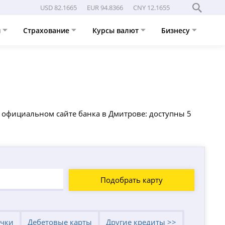
USD 82.1665
EUR 94.8366
CNY 12.1655
и
Страхование
Курсы валют
Бизнесу
 официальном сайте банка в Дмитрове: доступны 5
Подобрать карту
очки
Дебетовые карты
Другие кредиты >>