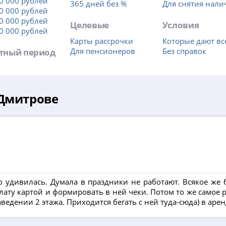
0 000 рублей
365 дней без %
Для снятия нал
0 000 рублей
0 000 рублей
Целевые
Условия
0 000 рублей
Карты рассрочки
Которые дают вс
тный период
Для пенсионеров
Без справок
 Дмитрове
о удивилась. Думала в праздники не работают. Всякое же 
ату картой и формировать в ней чеки. Потом то же самое р
 заведении 2 этажа. Приходится бегать с ней туда-сюда) в аре