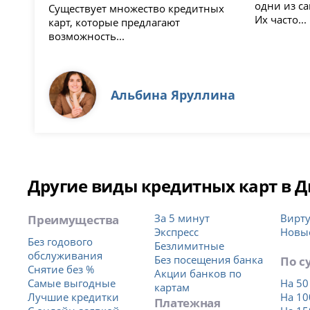
одни из с
Существует множество кредитных
Их часто...
карт, которые предлагают
возможность...
Альбина Яруллина
Другие виды кредитных карт в 
Преимущества
За 5 минут
Вирт
Экспресс
Новы
Без годового
Безлимитные
обслуживания
Без посещения банка
По с
Снятие без %
Акции банков по
Самые выгодные
На 50
картам
Лучшие кредитки
На 10
Платежная