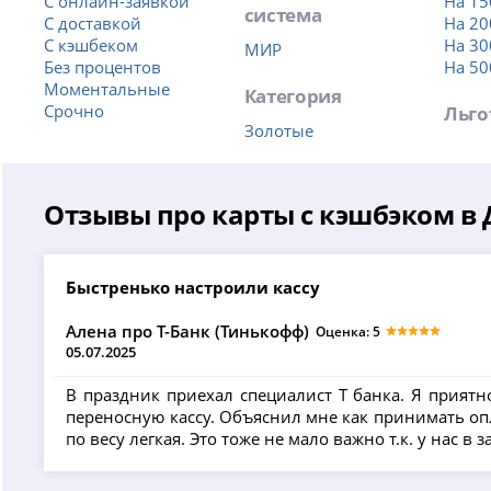
С онлайн-заявкой
На 15
система
С доставкой
На 20
С кэшбеком
На 30
МИР
Без процентов
На 50
Моментальные
Категория
Срочно
Льго
Золотые
Отзывы про карты с кэшбэком в
Быстренько настроили кассу
Алена про Т-Банк (Тинькофф)
Оценка: 5
05.07.2025
В праздник приехал специалист Т банка. Я приятн
переносную кассу. Объяснил мне как принимать опл
по весу легкая. Это тоже не мало важно т.к. у нас в