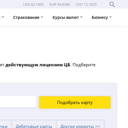
USD 82.1665
EUR 94.8366
CNY 12.1655
и
Страхование
Курсы валют
Бизнесу
еет
действующую лицензию ЦБ
. Подберите
Подобрать карту
очки
Дебетовые карты
Другие кредиты >>