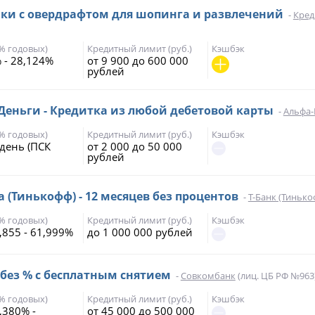
чки с овердрафтом для шопинга и развлечений
-
Кред
(% годовых)
Кредитный лимит (руб.)
Кэшбэк
 - 28,124%
от 9 900 до 600 000
рублей
еньги - Кредитка из любой дебетовой карты
-
Альфа-
(% годовых)
Кредитный лимит (руб.)
Кэшбэк
 день (ПСК
от 2 000 до 50 000
рублей
а (Тинькофф) - 12 месяцев без процентов
-
Т-Банк (Тинько
(% годовых)
Кредитный лимит (руб.)
Кэшбэк
,855 - 61,999%
до 1 000 000 рублей
 без % с бесплатным снятием
-
Совкомбанк
(лиц. ЦБ РФ №963
(% годовых)
Кредитный лимит (руб.)
Кэшбэк
,380% -
от 45 000 до 500 000