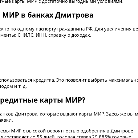
дитные карты МИР с достаточно выгодными условиями.
к МИР в банках Дмитрова
жно по одному паспорту гражданина РФ. Для увеличения в
менты: СНИЛС, ИНН, справку о доходах.
 использоваться кредитка. Это позволит выбрать максимал
одом и т. д.
кредитные карты МИР?
анков Дмитрова, которые выдают карты МИР. Здесь же вы 
аявки.
мы МИР с высокой вероятностью одобрения в Дмитрове – это
составляет до 55 дней, годовая ставка 29.885% годовых.