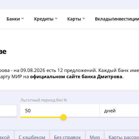
Банки
Кредиты
Карты
Вклады/инвестици
ве
рова - на 09.08.2026 есть 12 предложений. Каждый банк им
карту МИР на
официальном сайте банка Дмитрова
.
Льготный период без %
дней
вкой
С кэшбеком
Без справок
Мир
Карты расср