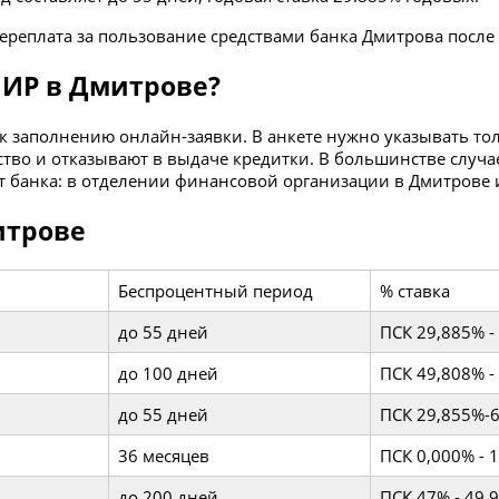
переплата за пользование средствами банка Дмитрова после
МИР в Дмитрове?
 к заполнению онлайн-заявки. В анкете нужно указывать т
во и отказывают в выдаче кредитки. В большинстве случае
т банка: в отделении финансовой организации в Дмитрове 
итрове
Беспроцентный период
% ставка
до 55 дней
ПСК 29,885% -
до 100 дней
ПСК 49,808% -
до 55 дней
ПСК 29,855%-
36 месяцев
ПСК 0,000% - 
до 200 дней
ПСК 47% - 49,