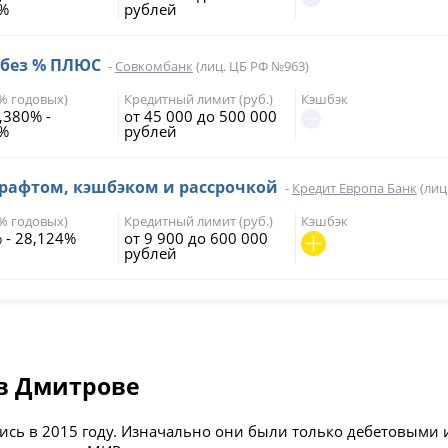
7%
рублей
 без % ПЛЮС
-
Совкомбанк
(лиц. ЦБ РФ №963)
(% годовых)
Кредитный лимит (руб.)
Кэшбэк
,380% -
от 45 000 до 500 000
7%
рублей
драфтом, кэшбэком и рассрочкой
-
Кредит Европа Банк
(лиц
(% годовых)
Кредитный лимит (руб.)
Кэшбэк
 - 28,124%
от 9 900 до 600 000
рублей
в Дмитрове
сь в 2015 году. Изначально они были только дебетовыми 