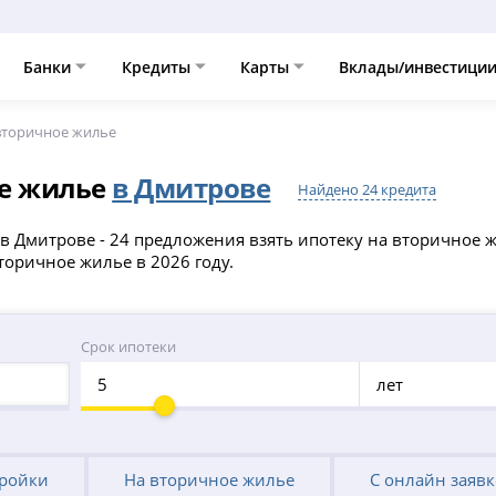
Банки
Кредиты
Карты
Вклады/инвестици
вторичное жилье
ое жилье
в Дмитрове
Найдено 24 кредита
в Дмитрове - 24 предложения взять ипотеку на вторичное 
торичное жилье в 2026 году.
Срок ипотеки
лет
тройки
На вторичное жилье
С онлайн заяв