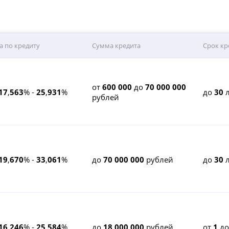
а по кредиту
Сумма кредита
Срок кр
от
600 000
до
70 000 000
17
,
563
% -
25
,
931
%
до
30
л
рублей
19
,
670
% -
33
,
061
%
до
70 000 000
рублей
до
30
л
16
,
246
% -
25
,
584
%
до
18 000 000
рублей
от
1
д