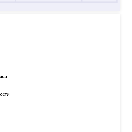
оса
ости