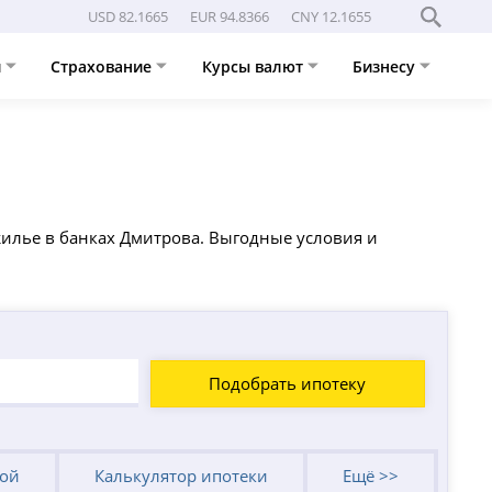
USD 82.1665
EUR 94.8366
CNY 12.1655
и
Страхование
Курсы валют
Бизнесу
жилье в банках Дмитрова. Выгодные условия и
Подобрать ипотеку
кой
Калькулятор ипотеки
Ещё >>