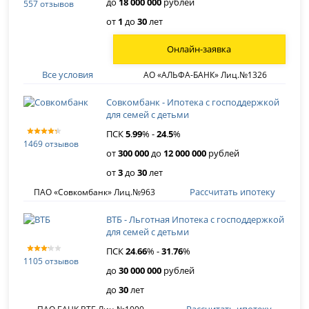
до
18 000 000
рублей
557 отзывов
от
1
до
30
лет
Онлайн-заявка
Все условия
АО «АЛЬФА-БАНК» Лиц.№1326
Совкомбанк - Ипотека с господдержкой
для семей с детьми
ПСК
5
.
99
% -
24
.
5
%
1469 отзывов
от
300 000
до
12 000 000
рублей
от
3
до
30
лет
Рассчитать ипотеку
ПАО «Совкомбанк» Лиц.№963
ВТБ - Льготная Ипотека с господдержкой
для семей с детьми
ПСК
24
.
66
% -
31
.
76
%
1105 отзывов
до
30 000 000
рублей
до
30
лет