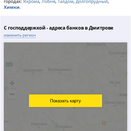
городах:
Яхрома
,
Лобня
,
Талдом
,
Долгопрудный
,
Химки
.
С господдержкой - адреса банков в Дмитрове
изменить регион
Показать карту