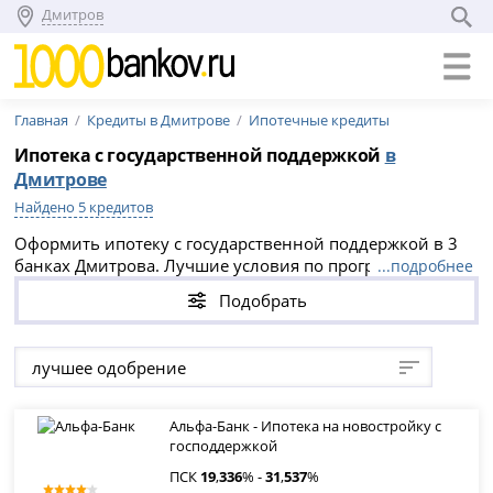
Дмитров
Главная
Кредиты в Дмитрове
Ипотечные кредиты
Ипотека с государственной поддержкой
в
Дмитрове
Найдено 5 кредитов
Оформить ипотеку с государственной поддержкой в 3
банках Дмитрова. Лучшие условия по программе
...подробнее
господдержки ипотеки в 2026 году: сравните варианты
Подобрать
и подайте заявку онлайн на официальном сайте
кредитной организации, срок кредитования до 30 лет и
максимальная сумма до 70 000 000 рублей.
лучшее одобрение
Альфа-Банк - Ипотека на новостройку с
господдержкой
ПСК
19
,
336
% -
31
,
537
%