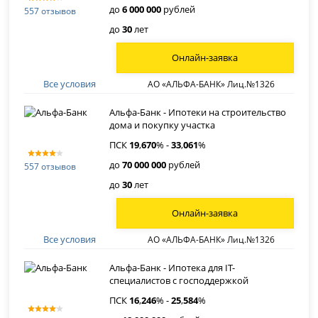
до
6 000 000
рублей
557 отзывов
до
30
лет
Онлайн-заявка
Все условия
АО «АЛЬФА-БАНК» Лиц.№1326
Альфа-Банк - Ипотеки на строительство
дома и покупку участка
ПСК
19
,
670
% -
33
,
061
%
до
70 000 000
рублей
557 отзывов
до
30
лет
Онлайн-заявка
Все условия
АО «АЛЬФА-БАНК» Лиц.№1326
Альфа-Банк - Ипотека для IT-
специалистов с господдержкой
ПСК
16
,
246
% -
25
,
584
%