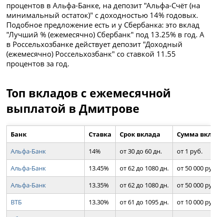
процентов в Альфа-Банке, на депозит "Альфа-Счёт (на
минимальный остаток)" с доходностью 14% годовых.
Подобное предложение есть и у Сбербанка: это вклад
"Лучший % (ежемесячно) Сбербанк" под 13.25% в год. А
в Россельхозбанке действует депозит "Доходный
(ежемесячно) Россельхозбанк" со ставкой 11.55
процентов за год.
Топ вкладов с ежемесячной
выплатой в Дмитрове
Банк
Ставка
Срок вклада
Сумма вкла
Альфа-Банк
14%
от 30 до 60 дн.
от 1 руб.
Альфа-Банк
13.45%
от 62 до 1080 дн.
от 50 000 руб
Альфа-Банк
13.35%
от 62 до 1080 дн.
от 50 000 руб
ВТБ
13.30%
от 61 до 1095 дн.
от 10 000 руб