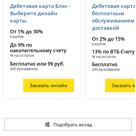
Дебетовая карта Блэк -
Дебетовая карта
лицензия № 2673
лицензия № 1000
Выберите дизайн
бесплатным
карты
обслуживанием
доставкой
От 1% до 30%
кэшбэк
От 2% до 15%
кэшбэк
До 9% по
накопительному счету
13% по ВТБ-Счету
% на остаток
% на остаток
Бесплатно или 99 руб.
Бесплатно
обслуживание
обслуживание
Заказать онлайн
Заказать 
Подобрать вклад