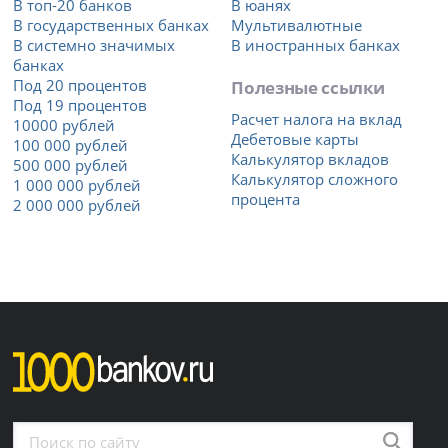
В топ-20 банков
В юанях
В государственных банках
Мультивалютные
В системно значимых
В иностранных банках
банках
Под 20 процентов
Полезные ссылки
Под 19 процентов
Расчет налога на вклад
10000 рублей
Дебетовые карты
100 000 рублей
Калькулятор вкладов
500 000 рублей
Калькулятор сложного
1 000 000 рублей
процента
2 000 000 рублей