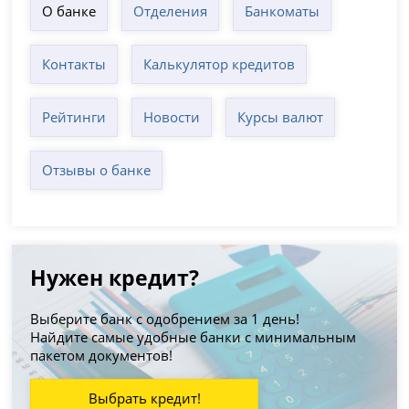
О банке
Отделения
Банкоматы
Контакты
Калькулятор кредитов
Рейтинги
Новости
Курсы валют
Отзывы о банке
Нужен кредит?
Выберите банк с одобрением за 1 день!
Найдите самые удобные банки с минимальным
пакетом документов!
Выбрать кредит!