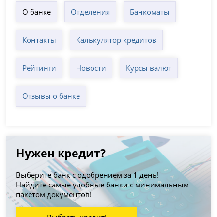
О банке
Отделения
Банкоматы
Контакты
Калькулятор кредитов
Рейтинги
Новости
Курсы валют
Отзывы о банке
Нужен кредит?
Выберите банк с одобрением за 1 день!
Найдите самые удобные банки с минимальным
пакетом документов!
Выбрать кредит!